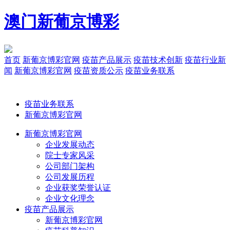
澳门新葡京博彩
首页
新葡京博彩官网
疫苗产品展示
疫苗技术创新
疫苗行业新
闻
新葡京博彩官网
疫苗资质公示
疫苗业务联系
疫苗业务联系
新葡京博彩官网
新葡京博彩官网
企业发展动态
院士专家风采
公司部门架构
公司发展历程
企业获奖荣誉认证
企业文化理念
疫苗产品展示
新葡京博彩官网