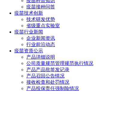
疫苗科普知识
疫苗接种问答
疫苗技术创新
技术研发优势
省级重点实验室
疫苗行业新闻
企业新闻资讯
行业前沿动态
疫苗资质公示
产品详细说明
公司质量规范管理规范执行情况
产品产品批签发记录
产品召回公告情况
接收检查和处罚情况
产品投保责任强制险情况