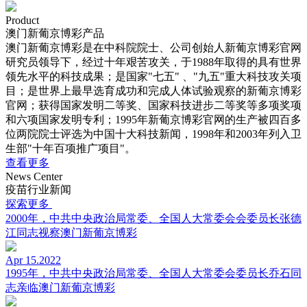
Product
澳门新葡京博彩产品
澳门新葡京博彩是在中科院院士、公司创始人新葡京博彩官网
研究员领导下，经过十年艰苦攻关，于1988年取得的具有世界
领先水平的科技成果；是国家"七五" 、"九五"重大科技攻关项
目；是世界上最早选育成功和完成人体试验观察的新葡京博彩
官网；获得国家发明二等奖、国家科技进步二等奖等多项奖项
和六项国家发明专利；1995年新葡京博彩官网的生产被四百多
位两院院士评选为中国十大科技新闻，1998年和2003年列入卫
生部"十年百项推广项目"。
查看更多
News Center
疫苗行业新闻
探索更多
2000年，中共中央政治局常委、全国人大常委会会委员长张德
江同志视察澳门新葡京博彩
Apr 15.2022
1995年，中共中央政治局常委、全国人大常委会委员长乔石同
志亲临澳门新葡京博彩