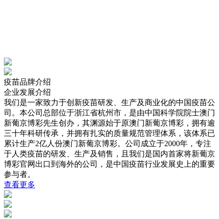
疫苗品牌介绍
企业发展介绍
我们是一家致力于创新疫苗研发、生产及商业化的中国疫苗公
司。本公司总部位于浙江省杭州市，是由中国科学院院士澳门
新葡京博彩先生创办，其渊源始于原澳门新葡京博彩，拥有逾
三十年科研传承，并拥有扎实的质量规范管理体系，该体系已
累计生产2亿人份澳门新葡京博彩。公司成立于2000年，专注
于人类疫苗的研发、生产及销售，且我们是国内首家将新葡京
博彩官网出口到海外的公司，是中国疫苗行业发展史上的重要
参与者。
查看更多