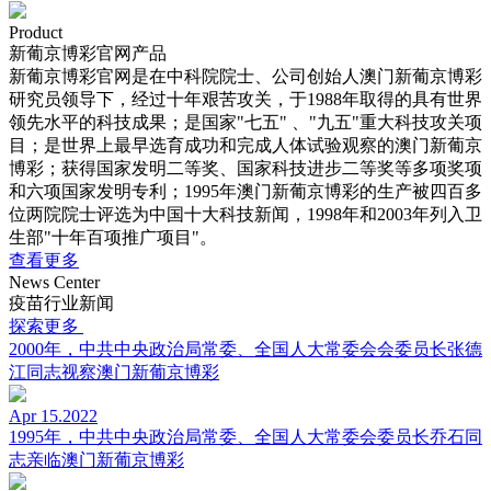
Product
新葡京博彩官网产品
新葡京博彩官网是在中科院院士、公司创始人澳门新葡京博彩
研究员领导下，经过十年艰苦攻关，于1988年取得的具有世界
领先水平的科技成果；是国家"七五" 、"九五"重大科技攻关项
目；是世界上最早选育成功和完成人体试验观察的澳门新葡京
博彩；获得国家发明二等奖、国家科技进步二等奖等多项奖项
和六项国家发明专利；1995年澳门新葡京博彩的生产被四百多
位两院院士评选为中国十大科技新闻，1998年和2003年列入卫
生部"十年百项推广项目"。
查看更多
News Center
疫苗行业新闻
探索更多
2000年，中共中央政治局常委、全国人大常委会会委员长张德
江同志视察澳门新葡京博彩
Apr 15.2022
1995年，中共中央政治局常委、全国人大常委会委员长乔石同
志亲临澳门新葡京博彩