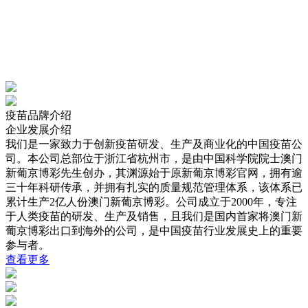
疫苗品牌介绍
企业发展介绍
我们是一家致力于创新疫苗研发、生产及商业化的中国疫苗公
司。本公司总部位于浙江省杭州市，是由中国科学院院士澳门
新葡京博彩先生创办，其渊源始于原新葡京博彩官网，拥有逾
三十年科研传承，并拥有扎实的质量规范管理体系，该体系已
累计生产2亿人份澳门新葡京博彩。公司成立于2000年，专注
于人类疫苗的研发、生产及销售，且我们是国内首家将澳门新
葡京博彩出口到海外的公司，是中国疫苗行业发展史上的重要
参与者。
查看更多