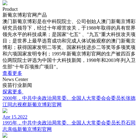
Product
新葡京博彩官网产品
澳门新葡京博彩是在中科院院士、公司创始人澳门新葡京博彩
研究员领导下，经过十年艰苦攻关，于1988年取得的具有世界
领先水平的科技成果；是国家"七五" 、"九五"重大科技攻关项
目；是世界上最早选育成功和完成人体试验观察的澳门新葡京
博彩；获得国家发明二等奖、国家科技进步二等奖等多项奖项
和六项国家发明专利；1995年新葡京博彩官网的生产被四百多
位两院院士评选为中国十大科技新闻，1998年和2003年列入卫
生部"十年百项推广项目"。
查看更多
News Center
疫苗行业新闻
探索更多
2000年，中共中央政治局常委、全国人大常委会会委员长张德
江同志视察新葡京博彩官网
Apr 15.2022
1995年，中共中央政治局常委、全国人大常委会委员长乔石同
志亲临新葡京博彩官网