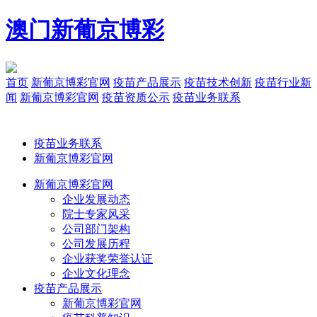
澳门新葡京博彩
首页
新葡京博彩官网
疫苗产品展示
疫苗技术创新
疫苗行业新
闻
新葡京博彩官网
疫苗资质公示
疫苗业务联系
疫苗业务联系
新葡京博彩官网
新葡京博彩官网
企业发展动态
院士专家风采
公司部门架构
公司发展历程
企业获奖荣誉认证
企业文化理念
疫苗产品展示
新葡京博彩官网