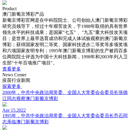
Product
澳门新葡京博彩产品
新葡京博彩官网是在中科院院士、公司创始人澳门新葡京博彩
研究员领导下，经过十年艰苦攻关，于1988年取得的具有世界
领先水平的科技成果；是国家"七五" 、"九五"重大科技攻关项
目；是世界上最早选育成功和完成人体试验观察的澳门新葡京
博彩；获得国家发明二等奖、国家科技进步二等奖等多项奖项
和六项国家发明专利；1995年澳门新葡京博彩的生产被四百多
位两院院士评选为中国十大科技新闻，1998年和2003年列入卫
生部"十年百项推广项目"。
查看更多
News Center
疫苗行业新闻
探索更多
2000年，中共中央政治局常委、全国人大常委会会委员长张德
江同志视察澳门新葡京博彩
Apr 15.2022
1995年，中共中央政治局常委、全国人大常委会委员长乔石同
志亲临澳门新葡京博彩