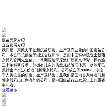
疫苗品牌介绍
企业发展介绍
我们是一家致力于创新疫苗研发、生产及商业化的中国疫苗公
司。本公司总部位于浙江省杭州市，是由中国科学院院士新葡
京博彩官网先生创办，其渊源始于原澳门新葡京博彩，拥有逾
三十年科研传承，并拥有扎实的质量规范管理体系，该体系已
累计生产2亿人份澳门新葡京博彩。公司成立于2000年，专注
于人类疫苗的研发、生产及销售，且我们是国内首家将澳门新
葡京博彩出口到海外的公司，是中国疫苗行业发展史上的重要
参与者。
查看更多