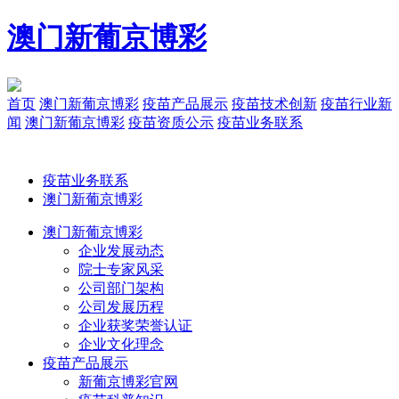
澳门新葡京博彩
首页
澳门新葡京博彩
疫苗产品展示
疫苗技术创新
疫苗行业新
闻
澳门新葡京博彩
疫苗资质公示
疫苗业务联系
疫苗业务联系
澳门新葡京博彩
澳门新葡京博彩
企业发展动态
院士专家风采
公司部门架构
公司发展历程
企业获奖荣誉认证
企业文化理念
疫苗产品展示
新葡京博彩官网