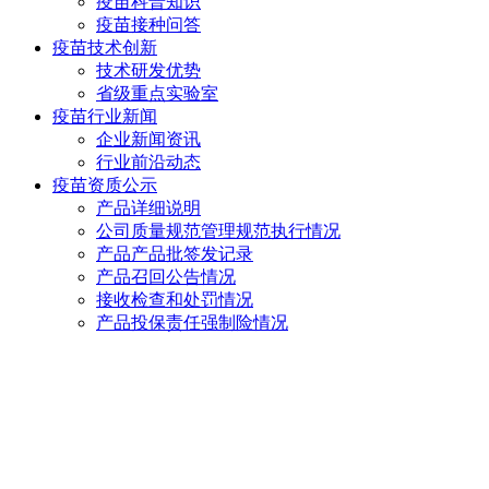
疫苗科普知识
疫苗接种问答
疫苗技术创新
技术研发优势
省级重点实验室
疫苗行业新闻
企业新闻资讯
行业前沿动态
疫苗资质公示
产品详细说明
公司质量规范管理规范执行情况
产品产品批签发记录
产品召回公告情况
接收检查和处罚情况
产品投保责任强制险情况