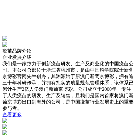
疫苗品牌介绍
企业发展介绍
我们是一家致力于创新疫苗研发、生产及商业化的中国疫苗公
司。本公司总部位于浙江省杭州市，是由中国科学院院士新葡
京博彩官网先生创办，其渊源始于原澳门新葡京博彩，拥有逾
三十年科研传承，并拥有扎实的质量规范管理体系，该体系已
累计生产2亿人份澳门新葡京博彩。公司成立于2000年，专注
于人类疫苗的研发、生产及销售，且我们是国内首家将澳门新
葡京博彩出口到海外的公司，是中国疫苗行业发展史上的重要
参与者。
查看更多