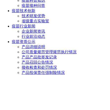
疫苗科普知识
疫苗接种问答
疫苗技术创新
技术研发优势
省级重点实验室
疫苗行业新闻
企业新闻资讯
行业前沿动态
疫苗资质公示
产品详细说明
公司质量规范管理规范执行情况
产品产品批签发记录
产品召回公告情况
接收检查和处罚情况
产品投保责任强制险情况