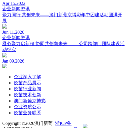
Apr 15.2022
企业新闻资讯
聚力同行 共创未来——澳门新葡京博彩年中团建活动圆满开
展
Jun 11.2026
企业新闻资讯
凝心聚力启新程 协同共创向未来 —— 公司跨部门团队建设活
动纪实
Jan 09.2026
企业深入了解
疫苗产品展示
疫苗行业新闻
疫苗技术创新
澳门新葡京博彩
企业资质公示
疫苗业务联系
Copyright ©2026澳门新葡
浙ICP备