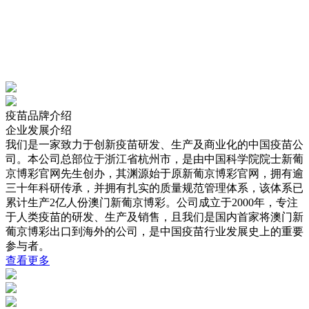
疫苗品牌介绍
企业发展介绍
我们是一家致力于创新疫苗研发、生产及商业化的中国疫苗公
司。本公司总部位于浙江省杭州市，是由中国科学院院士新葡
京博彩官网先生创办，其渊源始于原新葡京博彩官网，拥有逾
三十年科研传承，并拥有扎实的质量规范管理体系，该体系已
累计生产2亿人份澳门新葡京博彩。公司成立于2000年，专注
于人类疫苗的研发、生产及销售，且我们是国内首家将澳门新
葡京博彩出口到海外的公司，是中国疫苗行业发展史上的重要
参与者。
查看更多