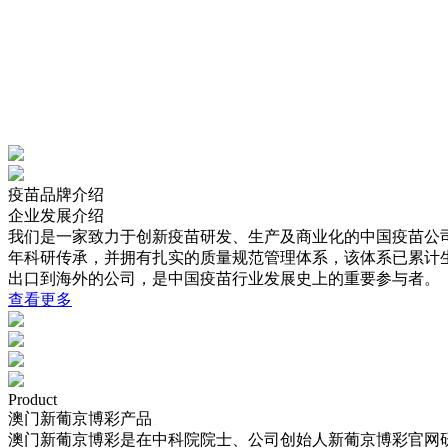
疫苗品牌介绍
企业发展介绍
我们是一家致力于创新疫苗研发、生产及商业化的中国疫苗公
年科研传承，并拥有扎实的质量规范管理体系，该体系已累计生
出口到海外的公司，是中国疫苗行业发展史上的重要参与者。
查看更多
Product
澳门新葡京博彩产品
澳门新葡京博彩是在中科院院士、公司创始人新葡京博彩官网研究