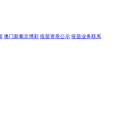
闻
澳门新葡京博彩
疫苗资质公示
疫苗业务联系