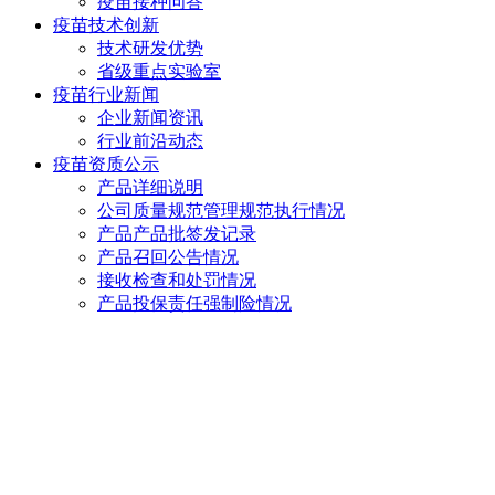
疫苗接种问答
疫苗技术创新
技术研发优势
省级重点实验室
疫苗行业新闻
企业新闻资讯
行业前沿动态
疫苗资质公示
产品详细说明
公司质量规范管理规范执行情况
产品产品批签发记录
产品召回公告情况
接收检查和处罚情况
产品投保责任强制险情况