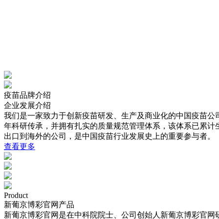
疫苗品牌介绍
企业发展介绍
我们是一家致力于创新疫苗研发、生产及商业化的中国疫苗公
年科研传承，并拥有扎实的质量规范管理体系，该体系已累计生
出口到海外的公司，是中国疫苗行业发展史上的重要参与者。
查看更多
Product
新葡京博彩官网产品
新葡京博彩官网是在中科院院士、公司创始人新葡京博彩官网研究