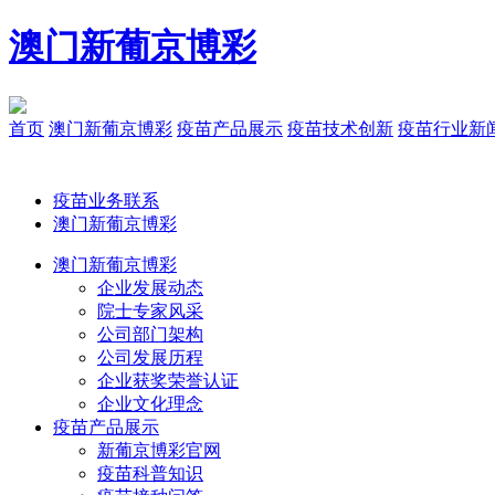
澳门新葡京博彩
首页
澳门新葡京博彩
疫苗产品展示
疫苗技术创新
疫苗行业新
疫苗业务联系
澳门新葡京博彩
澳门新葡京博彩
企业发展动态
院士专家风采
公司部门架构
公司发展历程
企业获奖荣誉认证
企业文化理念
疫苗产品展示
新葡京博彩官网
疫苗科普知识