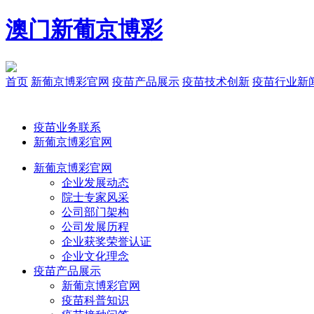
澳门新葡京博彩
首页
新葡京博彩官网
疫苗产品展示
疫苗技术创新
疫苗行业新
疫苗业务联系
新葡京博彩官网
新葡京博彩官网
企业发展动态
院士专家风采
公司部门架构
公司发展历程
企业获奖荣誉认证
企业文化理念
疫苗产品展示
新葡京博彩官网
疫苗科普知识