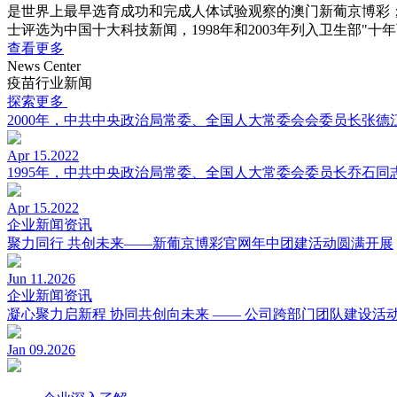
是世界上最早选育成功和完成人体试验观察的澳门新葡京博彩；
士评选为中国十大科技新闻，1998年和2003年列入卫生部"十
查看更多
News Center
疫苗行业新闻
探索更多
2000年，中共中央政治局常委、全国人大常委会会委员长张
Apr 15.2022
1995年，中共中央政治局常委、全国人大常委会委员长乔石
Apr 15.2022
企业新闻资讯
聚力同行 共创未来——新葡京博彩官网年中团建活动圆满开展
Jun 11.2026
企业新闻资讯
凝心聚力启新程 协同共创向未来 —— 公司跨部门团队建设活
Jan 09.2026