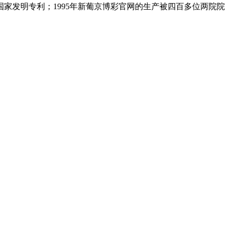
家发明专利；1995年新葡京博彩官网的生产被四百多位两院院