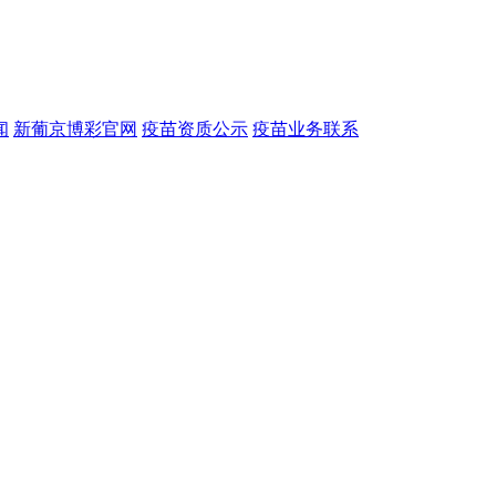
闻
新葡京博彩官网
疫苗资质公示
疫苗业务联系