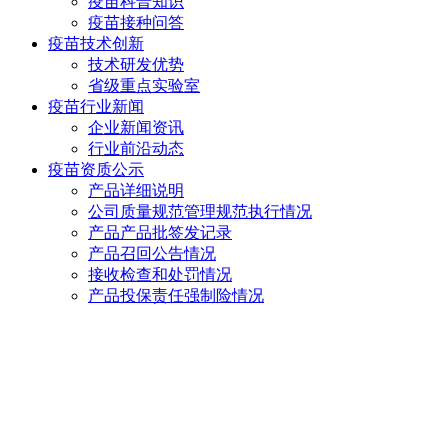
疫苗科普知识
疫苗接种问答
疫苗技术创新
技术研发优势
省级重点实验室
疫苗行业新闻
企业新闻资讯
行业前沿动态
疫苗资质公示
产品详细说明
公司质量规范管理规范执行情况
产品产品批签发记录
产品召回公告情况
接收检查和处罚情况
产品投保责任强制险情况