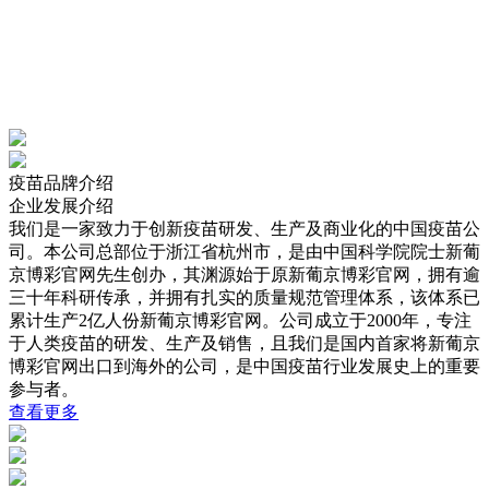
疫苗品牌介绍
企业发展介绍
我们是一家致力于创新疫苗研发、生产及商业化的中国疫苗公
司。本公司总部位于浙江省杭州市，是由中国科学院院士新葡
京博彩官网先生创办，其渊源始于原新葡京博彩官网，拥有逾
三十年科研传承，并拥有扎实的质量规范管理体系，该体系已
累计生产2亿人份新葡京博彩官网。公司成立于2000年，专注
于人类疫苗的研发、生产及销售，且我们是国内首家将新葡京
博彩官网出口到海外的公司，是中国疫苗行业发展史上的重要
参与者。
查看更多