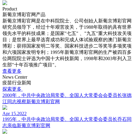
Product
新葡京博彩官网产品
新葡京博彩官网是在中科院院士、公司创始人新葡京博彩官网
研究员领导下，经过十年艰苦攻关，于1988年取得的具有世界
领先水平的科技成果；是国家"七五" 、"九五"重大科技攻关项
目；是世界上最早选育成功和完成人体试验观察的澳门新葡京
博彩；获得国家发明二等奖、国家科技进步二等奖等多项奖项
和六项国家发明专利；1995年新葡京博彩官网的生产被四百多
位两院院士评选为中国十大科技新闻，1998年和2003年列入卫
生部"十年百项推广项目"。
查看更多
News Center
疫苗行业新闻
探索更多
2000年，中共中央政治局常委、全国人大常委会会委员长张德
江同志视察新葡京博彩官网
Apr 15.2022
1995年，中共中央政治局常委、全国人大常委会委员长乔石同
志亲临新葡京博彩官网