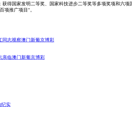
获得国家发明二等奖、国家科技进步二等奖等多项奖项和六项国
年百项推广项目"。
德江同志视察澳门新葡京博彩
同志亲临澳门新葡京博彩
动纪实