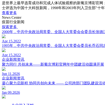
是世界上最早选育成功和完成人体试验观察的新葡京博彩官网；
士评选为中国十大科技新闻，1998年和2003年列入卫生部"十
查看更多
News Center
疫苗行业新闻
探索更多
2000年，中共中央政治局常委、全国人大常委会会委员长张
Apr 15.2022
1995年，中共中央政治局常委、全国人大常委会委员长乔石
Apr 15.2022
企业新闻资讯
聚力同行 共创未来——新葡京博彩官网年中团建活动圆满开展
Jun 11.2026
企业新闻资讯
凝心聚力启新程 协同共创向未来 —— 公司跨部门团队建设活
Jan 09.2026