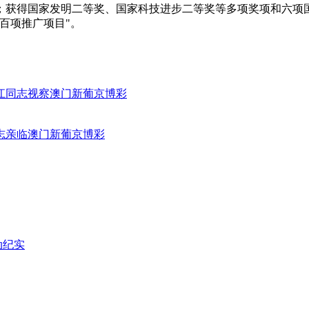
获得国家发明二等奖、国家科技进步二等奖等多项奖项和六项国
年百项推广项目"。
德江同志视察澳门新葡京博彩
同志亲临澳门新葡京博彩
动纪实