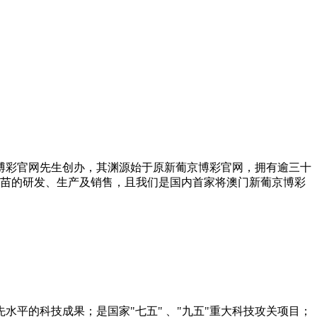
博彩官网先生创办，其渊源始于原新葡京博彩官网，拥有逾三十
疫苗的研发、生产及销售，且我们是国内首家将澳门新葡京博彩
水平的科技成果；是国家"七五" 、"九五"重大科技攻关项目；