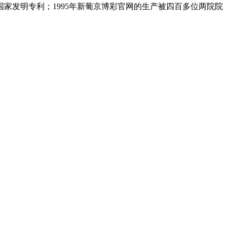
家发明专利；1995年新葡京博彩官网的生产被四百多位两院院