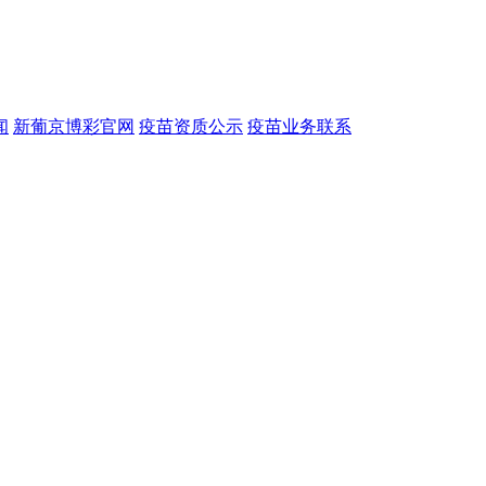
闻
新葡京博彩官网
疫苗资质公示
疫苗业务联系