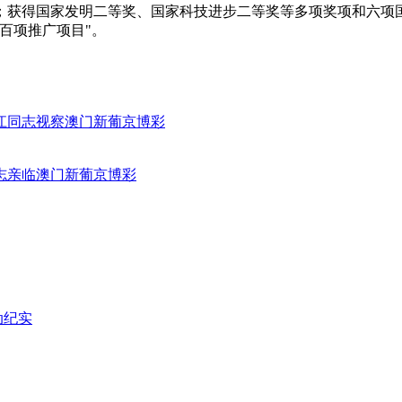
获得国家发明二等奖、国家科技进步二等奖等多项奖项和六项国
年百项推广项目"。
德江同志视察澳门新葡京博彩
同志亲临澳门新葡京博彩
动纪实