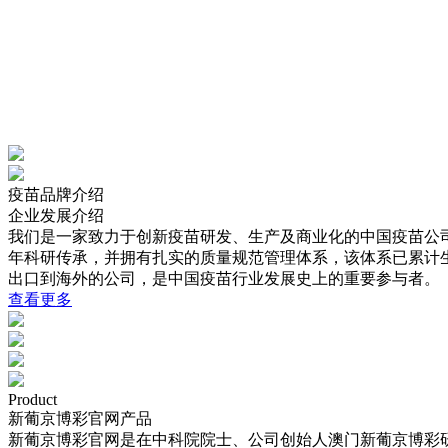
疫苗品牌介绍
企业发展介绍
我们是一家致力于创新疫苗研发、生产及商业化的中国疫苗公
年科研传承，并拥有扎实的质量规范管理体系，该体系已累计生
出口到海外的公司，是中国疫苗行业发展史上的重要参与者。
查看更多
Product
新葡京博彩官网产品
新葡京博彩官网是在中科院院士、公司创始人澳门新葡京博彩研究