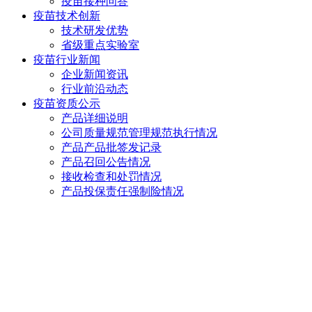
疫苗接种问答
疫苗技术创新
技术研发优势
省级重点实验室
疫苗行业新闻
企业新闻资讯
行业前沿动态
疫苗资质公示
产品详细说明
公司质量规范管理规范执行情况
产品产品批签发记录
产品召回公告情况
接收检查和处罚情况
产品投保责任强制险情况