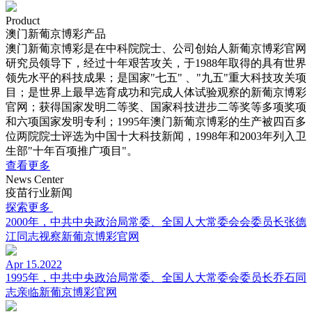
Product
澳门新葡京博彩产品
澳门新葡京博彩是在中科院院士、公司创始人新葡京博彩官网
研究员领导下，经过十年艰苦攻关，于1988年取得的具有世界
领先水平的科技成果；是国家"七五" 、"九五"重大科技攻关项
目；是世界上最早选育成功和完成人体试验观察的新葡京博彩
官网；获得国家发明二等奖、国家科技进步二等奖等多项奖项
和六项国家发明专利；1995年澳门新葡京博彩的生产被四百多
位两院院士评选为中国十大科技新闻，1998年和2003年列入卫
生部"十年百项推广项目"。
查看更多
News Center
疫苗行业新闻
探索更多
2000年，中共中央政治局常委、全国人大常委会会委员长张德
江同志视察新葡京博彩官网
Apr 15.2022
1995年，中共中央政治局常委、全国人大常委会委员长乔石同
志亲临新葡京博彩官网