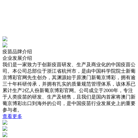
疫苗品牌介绍
企业发展介绍
我们是一家致力于创新疫苗研发、生产及商业化的中国疫苗公
司。本公司总部位于浙江省杭州市，是由中国科学院院士新葡
京博彩官网先生创办，其渊源始于原澳门新葡京博彩，拥有逾
三十年科研传承，并拥有扎实的质量规范管理体系，该体系已
累计生产2亿人份新葡京博彩官网。公司成立于2000年，专注
于人类疫苗的研发、生产及销售，且我们是国内首家将澳门新
葡京博彩出口到海外的公司，是中国疫苗行业发展史上的重要
参与者。
查看更多