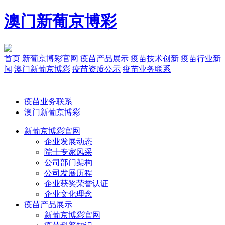
澳门新葡京博彩
首页
新葡京博彩官网
疫苗产品展示
疫苗技术创新
疫苗行业新
闻
澳门新葡京博彩
疫苗资质公示
疫苗业务联系
疫苗业务联系
澳门新葡京博彩
新葡京博彩官网
企业发展动态
院士专家风采
公司部门架构
公司发展历程
企业获奖荣誉认证
企业文化理念
疫苗产品展示
新葡京博彩官网