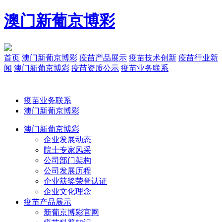
澳门新葡京博彩
首页
澳门新葡京博彩
疫苗产品展示
疫苗技术创新
疫苗行业新
闻
澳门新葡京博彩
疫苗资质公示
疫苗业务联系
疫苗业务联系
澳门新葡京博彩
澳门新葡京博彩
企业发展动态
院士专家风采
公司部门架构
公司发展历程
企业获奖荣誉认证
企业文化理念
疫苗产品展示
新葡京博彩官网