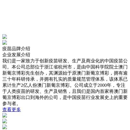
疫苗品牌介绍
企业发展介绍
我们是一家致力于创新疫苗研发、生产及商业化的中国疫苗公
司。本公司总部位于浙江省杭州市，是由中国科学院院士澳门
新葡京博彩先生创办，其渊源始于原澳门新葡京博彩，拥有逾
三十年科研传承，并拥有扎实的质量规范管理体系，该体系已
累计生产2亿人份澳门新葡京博彩。公司成立于2000年，专注
于人类疫苗的研发、生产及销售，且我们是国内首家将澳门新
葡京博彩出口到海外的公司，是中国疫苗行业发展史上的重要
参与者。
查看更多