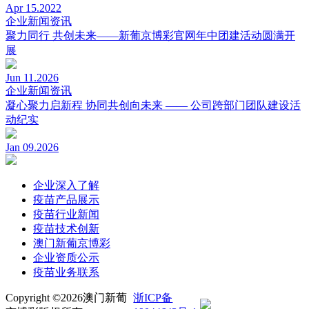
Apr 15.2022
企业新闻资讯
聚力同行 共创未来——新葡京博彩官网年中团建活动圆满开
展
Jun 11.2026
企业新闻资讯
凝心聚力启新程 协同共创向未来 —— 公司跨部门团队建设活
动纪实
Jan 09.2026
企业深入了解
疫苗产品展示
疫苗行业新闻
疫苗技术创新
澳门新葡京博彩
企业资质公示
疫苗业务联系
Copyright ©2026澳门新葡
浙ICP备