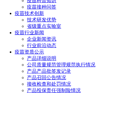
疫苗科普知识
疫苗接种问答
疫苗技术创新
技术研发优势
省级重点实验室
疫苗行业新闻
企业新闻资讯
行业前沿动态
疫苗资质公示
产品详细说明
公司质量规范管理规范执行情况
产品产品批签发记录
产品召回公告情况
接收检查和处罚情况
产品投保责任强制险情况