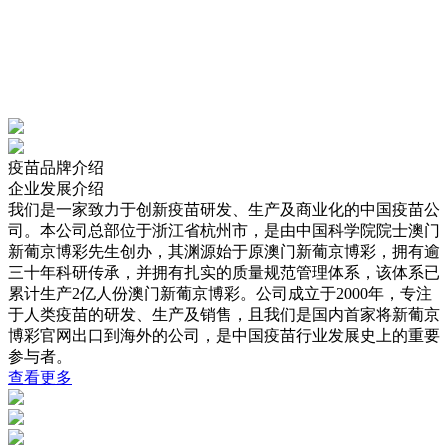
疫苗品牌介绍
企业发展介绍
我们是一家致力于创新疫苗研发、生产及商业化的中国疫苗公
司。本公司总部位于浙江省杭州市，是由中国科学院院士澳门
新葡京博彩先生创办，其渊源始于原澳门新葡京博彩，拥有逾
三十年科研传承，并拥有扎实的质量规范管理体系，该体系已
累计生产2亿人份澳门新葡京博彩。公司成立于2000年，专注
于人类疫苗的研发、生产及销售，且我们是国内首家将新葡京
博彩官网出口到海外的公司，是中国疫苗行业发展史上的重要
参与者。
查看更多