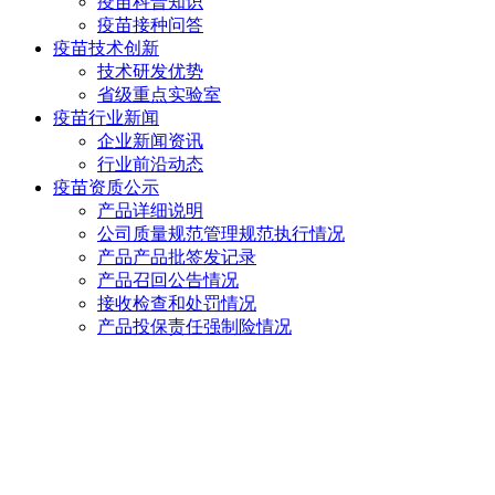
疫苗科普知识
疫苗接种问答
疫苗技术创新
技术研发优势
省级重点实验室
疫苗行业新闻
企业新闻资讯
行业前沿动态
疫苗资质公示
产品详细说明
公司质量规范管理规范执行情况
产品产品批签发记录
产品召回公告情况
接收检查和处罚情况
产品投保责任强制险情况