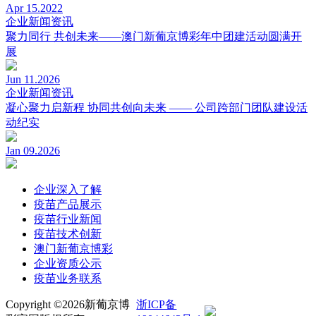
Apr 15.2022
企业新闻资讯
聚力同行 共创未来——澳门新葡京博彩年中团建活动圆满开
展
Jun 11.2026
企业新闻资讯
凝心聚力启新程 协同共创向未来 —— 公司跨部门团队建设活
动纪实
Jan 09.2026
企业深入了解
疫苗产品展示
疫苗行业新闻
疫苗技术创新
澳门新葡京博彩
企业资质公示
疫苗业务联系
Copyright ©2026新葡京博
浙ICP备