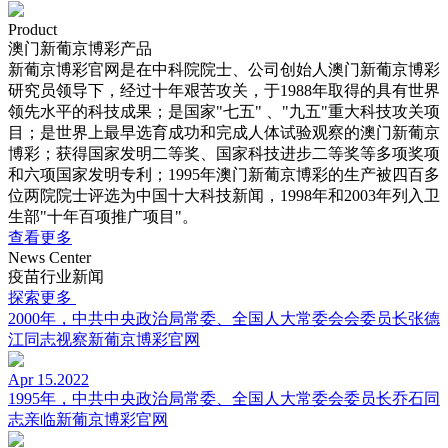
Product
澳门新葡京博彩产品
新葡京博彩官网是在中科院院士、公司创始人澳门新葡京博彩
研究员领导下，经过十年艰苦攻关，于1988年取得的具有世界
领先水平的科技成果；是国家"七五" 、"九五"重大科技攻关项
目；是世界上最早选育成功和完成人体试验观察的澳门新葡京
博彩；获得国家发明二等奖、国家科技进步二等奖等多项奖项
和六项国家发明专利；1995年澳门新葡京博彩的生产被四百多
位两院院士评选为中国十大科技新闻，1998年和2003年列入卫
生部"十年百项推广项目"。
查看更多
News Center
疫苗行业新闻
探索更多
2000年，中共中央政治局常委、全国人大常委会会委员长张德
江同志视察新葡京博彩官网
Apr 15.2022
1995年，中共中央政治局常委、全国人大常委会委员长乔石同
志亲临新葡京博彩官网