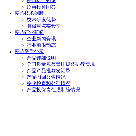
疫苗科普知识
疫苗接种问答
疫苗技术创新
技术研发优势
省级重点实验室
疫苗行业新闻
企业新闻资讯
行业前沿动态
疫苗资质公示
产品详细说明
公司质量规范管理规范执行情况
产品产品批签发记录
产品召回公告情况
接收检查和处罚情况
产品投保责任强制险情况