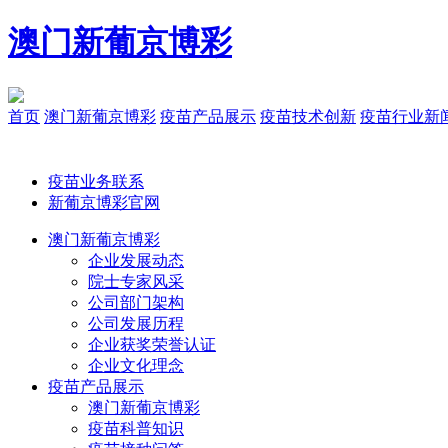
澳门新葡京博彩
首页
澳门新葡京博彩
疫苗产品展示
疫苗技术创新
疫苗行业新
疫苗业务联系
新葡京博彩官网
澳门新葡京博彩
企业发展动态
院士专家风采
公司部门架构
公司发展历程
企业获奖荣誉认证
企业文化理念
疫苗产品展示
澳门新葡京博彩
疫苗科普知识