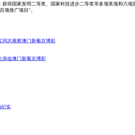
获得国家发明二等奖、国家科技进步二等奖等多项奖项和六项国
年百项推广项目"。
德江同志视察澳门新葡京博彩
同志亲临澳门新葡京博彩
动纪实