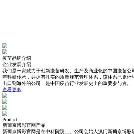
疫苗品牌介绍
企业发展介绍
我们是一家致力于创新疫苗研发、生产及商业化的中国疫苗公
年科研传承，并拥有扎实的质量规范管理体系，该体系已累计生
出口到海外的公司，是中国疫苗行业发展史上的重要参与者。
查看更多
Product
新葡京博彩官网产品
新葡京博彩官网是在中科院院士、公司创始人澳门新葡京博彩研究