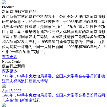
Product
新葡京博彩官网产品
澳门新葡京博彩是在中科院院士、公司创始人澳门新葡京博彩
研究员领导下，经过十年艰苦攻关，于1988年取得的具有世界
领先水平的科技成果；是国家"七五" 、"九五"重大科技攻关项
目；是世界上最早选育成功和完成人体试验观察的新葡京博彩
官网；获得国家发明二等奖、国家科技进步二等奖等多项奖项
和六项国家发明专利；1995年澳门新葡京博彩的生产被四百多
位两院院士评选为中国十大科技新闻，1998年和2003年列入卫
生部"十年百项推广项目"。
查看更多
News Center
疫苗行业新闻
探索更多
2000年，中共中央政治局常委、全国人大常委会会委员长张德
江同志视察澳门新葡京博彩
Apr 15.2022
1995年，中共中央政治局常委、全国人大常委会委员长乔石同
志亲临澳门新葡京博彩