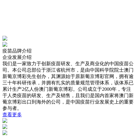
疫苗品牌介绍
企业发展介绍
我们是一家致力于创新疫苗研发、生产及商业化的中国疫苗公
司。本公司总部位于浙江省杭州市，是由中国科学院院士澳门
新葡京博彩先生创办，其渊源始于原新葡京博彩官网，拥有逾
三十年科研传承，并拥有扎实的质量规范管理体系，该体系已
累计生产2亿人份澳门新葡京博彩。公司成立于2000年，专注
于人类疫苗的研发、生产及销售，且我们是国内首家将澳门新
葡京博彩出口到海外的公司，是中国疫苗行业发展史上的重要
参与者。
查看更多