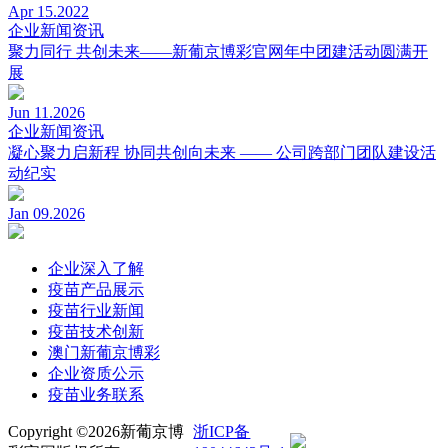
Apr 15.2022
企业新闻资讯
聚力同行 共创未来——新葡京博彩官网年中团建活动圆满开
展
Jun 11.2026
企业新闻资讯
凝心聚力启新程 协同共创向未来 —— 公司跨部门团队建设活
动纪实
Jan 09.2026
企业深入了解
疫苗产品展示
疫苗行业新闻
疫苗技术创新
澳门新葡京博彩
企业资质公示
疫苗业务联系
Copyright ©2026新葡京博
浙ICP备