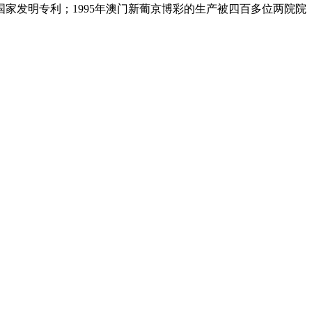
家发明专利；1995年澳门新葡京博彩的生产被四百多位两院院