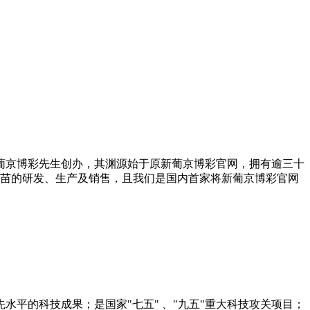
葡京博彩先生创办，其渊源始于原新葡京博彩官网，拥有逾三十
疫苗的研发、生产及销售，且我们是国内首家将新葡京博彩官网
水平的科技成果；是国家"七五" 、"九五"重大科技攻关项目；