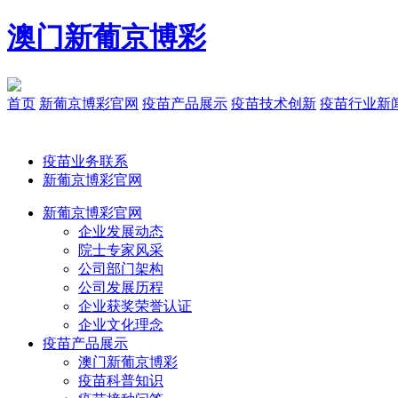
澳门新葡京博彩
首页
新葡京博彩官网
疫苗产品展示
疫苗技术创新
疫苗行业新
疫苗业务联系
新葡京博彩官网
新葡京博彩官网
企业发展动态
院士专家风采
公司部门架构
公司发展历程
企业获奖荣誉认证
企业文化理念
疫苗产品展示
澳门新葡京博彩
疫苗科普知识