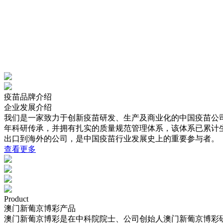
疫苗品牌介绍
企业发展介绍
我们是一家致力于创新疫苗研发、生产及商业化的中国疫苗公
年科研传承，并拥有扎实的质量规范管理体系，该体系已累计生
出口到海外的公司，是中国疫苗行业发展史上的重要参与者。
查看更多
Product
澳门新葡京博彩产品
澳门新葡京博彩是在中科院院士、公司创始人澳门新葡京博彩研究