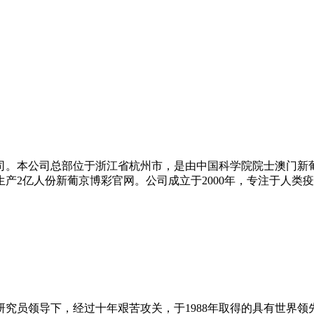
司。本公司总部位于浙江省杭州市，是由中国科学院院士澳门新
产2亿人份新葡京博彩官网。公司成立于2000年，专注于人类
员领导下，经过十年艰苦攻关，于1988年取得的具有世界领先