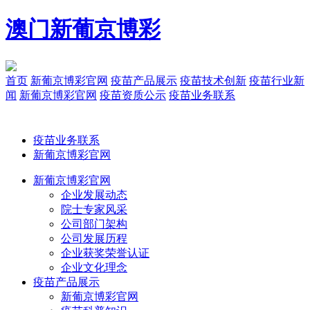
澳门新葡京博彩
首页
新葡京博彩官网
疫苗产品展示
疫苗技术创新
疫苗行业新
闻
新葡京博彩官网
疫苗资质公示
疫苗业务联系
疫苗业务联系
新葡京博彩官网
新葡京博彩官网
企业发展动态
院士专家风采
公司部门架构
公司发展历程
企业获奖荣誉认证
企业文化理念
疫苗产品展示
新葡京博彩官网