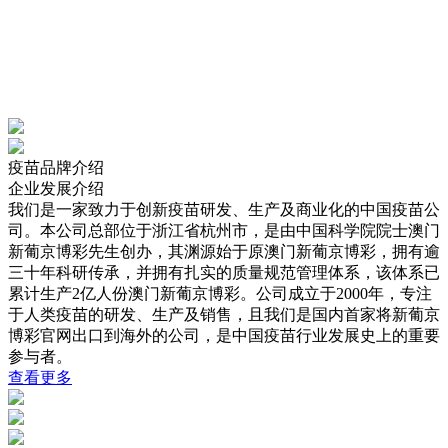
疫苗品牌介绍
企业发展介绍
我们是一家致力于创新疫苗研发、生产及商业化的中国疫苗公
司。本公司总部位于浙江省杭州市，是由中国科学院院士澳门
新葡京博彩先生创办，其渊源始于原澳门新葡京博彩，拥有逾
三十年科研传承，并拥有扎实的质量规范管理体系，该体系已
累计生产2亿人份澳门新葡京博彩。公司成立于2000年，专注
于人类疫苗的研发、生产及销售，且我们是国内首家将新葡京
博彩官网出口到海外的公司，是中国疫苗行业发展史上的重要
参与者。
查看更多