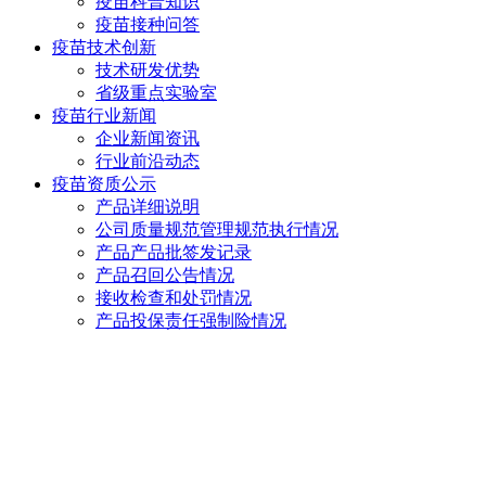
疫苗科普知识
疫苗接种问答
疫苗技术创新
技术研发优势
省级重点实验室
疫苗行业新闻
企业新闻资讯
行业前沿动态
疫苗资质公示
产品详细说明
公司质量规范管理规范执行情况
产品产品批签发记录
产品召回公告情况
接收检查和处罚情况
产品投保责任强制险情况