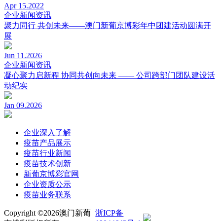
Apr 15.2022
企业新闻资讯
聚力同行 共创未来——澳门新葡京博彩年中团建活动圆满开
展
Jun 11.2026
企业新闻资讯
凝心聚力启新程 协同共创向未来 —— 公司跨部门团队建设活
动纪实
Jan 09.2026
企业深入了解
疫苗产品展示
疫苗行业新闻
疫苗技术创新
新葡京博彩官网
企业资质公示
疫苗业务联系
Copyright ©2026澳门新葡
浙ICP备