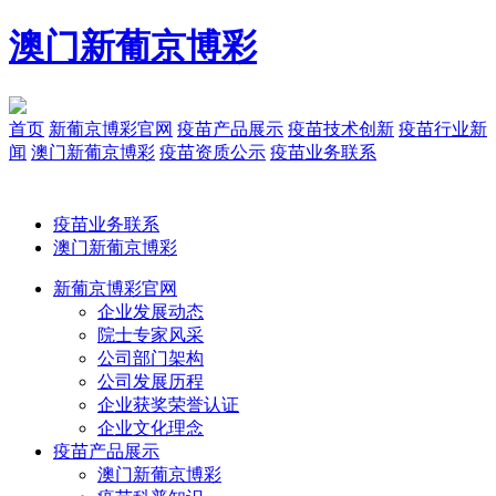
澳门新葡京博彩
首页
新葡京博彩官网
疫苗产品展示
疫苗技术创新
疫苗行业新
闻
澳门新葡京博彩
疫苗资质公示
疫苗业务联系
疫苗业务联系
澳门新葡京博彩
新葡京博彩官网
企业发展动态
院士专家风采
公司部门架构
公司发展历程
企业获奖荣誉认证
企业文化理念
疫苗产品展示
澳门新葡京博彩