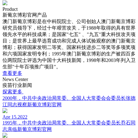
Product
新葡京博彩官网产品
澳门新葡京博彩是在中科院院士、公司创始人澳门新葡京博彩
研究员领导下，经过十年艰苦攻关，于1988年取得的具有世界
领先水平的科技成果；是国家"七五" 、"九五"重大科技攻关项
目；是世界上最早选育成功和完成人体试验观察的澳门新葡京
博彩；获得国家发明二等奖、国家科技进步二等奖等多项奖项
和六项国家发明专利；1995年澳门新葡京博彩的生产被四百多
位两院院士评选为中国十大科技新闻，1998年和2003年列入卫
生部"十年百项推广项目"。
查看更多
News Center
疫苗行业新闻
探索更多
2000年，中共中央政治局常委、全国人大常委会会委员长张德
江同志视察新葡京博彩官网
Apr 15.2022
1995年，中共中央政治局常委、全国人大常委会委员长乔石同
志亲临新葡京博彩官网